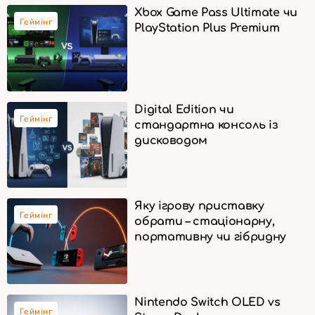
Xbox Game Pass Ultimate чи
Геймінг
PlayStation Plus Premium
Digital Edition чи
Геймінг
стандартна консоль із
дисководом
Яку ігрову приставку
Геймінг
обрати – стаціонарну,
портативну чи гібридну
Nintendo Switch OLED vs
Геймінг