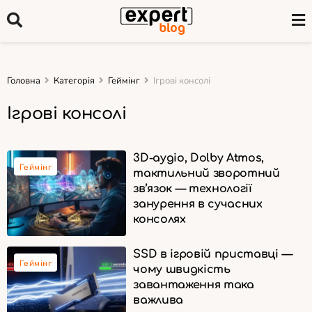
Головна
Категорія
Геймінг
Ігрові консолі
Ігрові консолі
3D-аудіо, Dolby Atmos,
Геймінг
тактильний зворотний
зв’язок — технології
занурення в сучасних
консолях
SSD в ігровій приставці —
Геймінг
чому швидкість
завантаження така
важлива