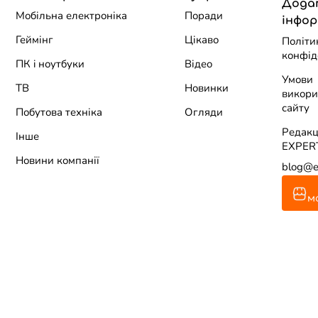
Дода
Мобільна електроніка
Поради
інфор
Геймінг
Цікаво
Політи
конфід
ПК i ноутбуки
Відео
Умови
ТВ
Новинки
викори
сайту
Побутова техніка
Огляди
Редакц
Інше
EXPER
Новини компанії
blog@e
м