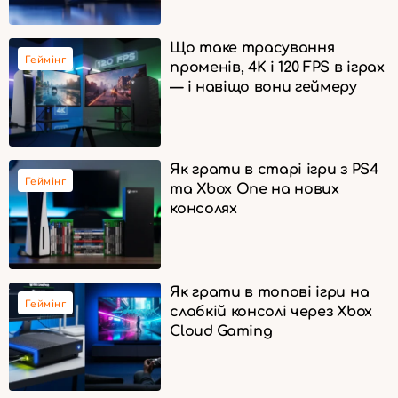
Що таке трасування
Геймінг
променів, 4K і 120 FPS в іграх
— і навіщо вони геймеру
Як грати в старі ігри з PS4
Геймінг
та Xbox One на нових
консолях
Як грати в топові ігри на
Геймінг
слабкій консолі через Xbox
Cloud Gaming