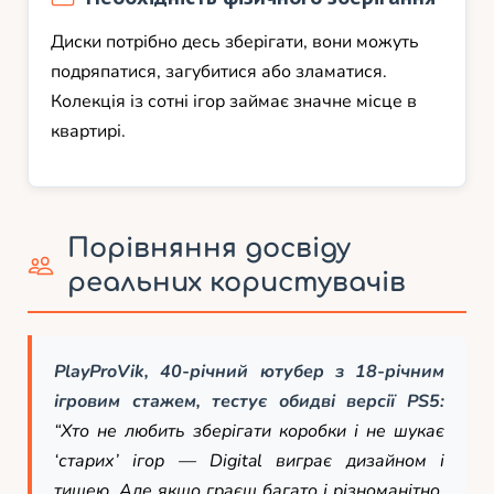
Диски потрібно десь зберігати, вони можуть
подряпатися, загубитися або зламатися.
Колекція із сотні ігор займає значне місце в
квартирі.
Порівняння досвіду
реальних користувачів
PlayProVik, 40-річний ютубер з 18-річним
ігровим стажем, тестує обидві версії PS5:
“Хто не любить зберігати коробки і не шукає
‘старих’ ігор — Digital виграє дизайном і
тишею. Але якщо граєш багато і різноманітно,