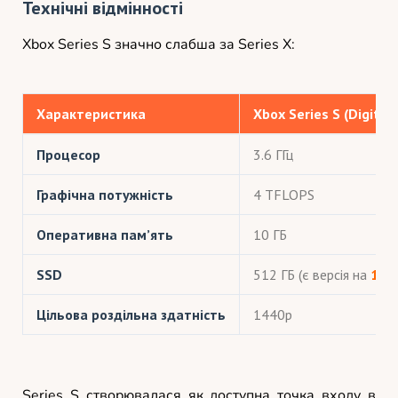
Технічні відмінності
Xbox Series S значно слабша за Series X:
Характеристика
Xbox Series S (Digital)
Процесор
3.6 ГГц
Графічна потужність
4 TFLOPS
Оперативна пам’ять
10 ГБ
SSD
512 ГБ (є версія на
1 Т
Цільова роздільна здатність
1440p
Series S створювалася як доступна точка входу в