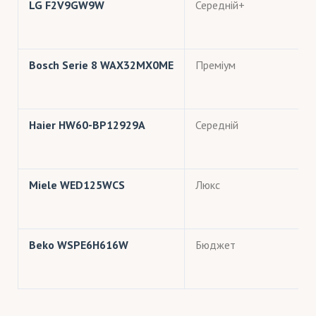
LG F2V9GW9W
Середній+
Bosch Serie 8 WAX32MX0ME
Преміум
Haier HW60-BP12929A
Середній
Miele WED125WCS
Люкс
Beko WSPE6H616W
Бюджет