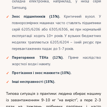
складна електроніка, наприклад, у низці серій
Samsung.
Знос підшипників (15%).
Критичний вузол. У
повнорозмірних машинах часто ставлять підшипники
серій 6205/6206 або 6305/6306, які при нормальній
експлуатації ходять 10+ років. У вузьких бюджетних
моделях трапляються 6203/6204 – їхній ресурс при
перевантаженнях падає до 5-7 років.
Перегоряння ТЕНа (12%).
Пряме наслідство
жорсткої води і накипу.
Протікання і знос манжети (10%).
Інші несправності (18%).
Типова ситуація з практики: людина обирає машину
із завантаженням 9-10 кг “на виріст”, а пере 2-3
рази на тиждень дрібними партіями і часто