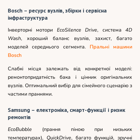
Bosch – ресурс вузлів, збірки і сервісна
інфраструктура
Інверторні мотори
EcoSilence Drive
, система
4D
Wash
, хороший баланс вузлів, захист, багато
моделей середнього сегмента.
Пральні машини
Bosch
Слабкі місця залежать від конкретної моделі:
ремонтопридатність бака і цінник оригінальних
вузлів. Оптимальний вибір для сімейного сценарію з
частими праннями.
Samsung – електроніка, смарт-функції і ризик
ремонтів
EcoBubble
(прання піною при низьких
температурах),
QuickDrive
, багато функцій, зручні