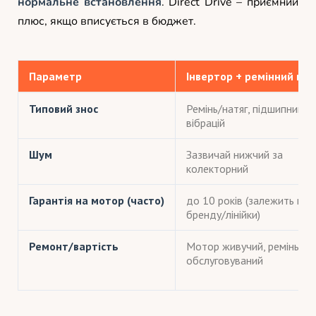
нормальне встановлення
. Direct Drive – приємний
плюс, якщо вписується в бюджет.
Параметр
Інвертор + ремінний при
Типовий знос
Ремінь/натяг, підшипники в
вібрацій
Шум
Зазвичай нижчий за
колекторний
Гарантія на мотор (часто)
до 10 років (залежить від
бренду/лінійки)
Ремонт/вартість
Мотор живучий, ремінь
обслуговуваний