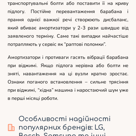
транспортувальні болти або поставити її на криву
підлогу. Постійне перевантаження барабана і
прання однієї важкої речі створюють дисбаланс,
який вбиває амортизатори у 2-3 рази швидше від
заявленого терміну. Саме такі випадки найчастіше
потрапляють у сервіс як “раптові поломки”.
Амортизатори і противаги гасять вібрації барабана
при віджимі. Якщо підлога нерівна або болти не
зняті, навантаження на ці вузли кратно зростає.
Ознаки поганого встановлення – сильне трясіння
при віджимі, “хідна” машина і наростаючий шум уже
в перші місяці роботи.
Особливості надійності
популярних брендів: LG,
Bosch, Samsung та інші