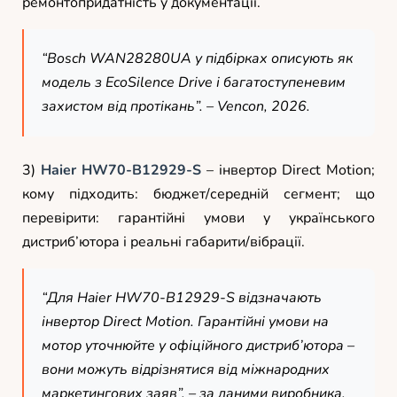
ремонтопридатність у документації.
“Bosch WAN28280UA у підбірках описують як
модель з EcoSilence Drive і багатоступеневим
захистом від протікань”. – Vencon, 2026.
3)
Haier HW70-B12929-S
– інвертор Direct Motion;
кому підходить: бюджет/середній сегмент; що
перевірити: гарантійні умови у українського
дистриб’ютора і реальні габарити/вібрації.
“Для Haier HW70-B12929-S відзначають
інвертор Direct Motion. Гарантійні умови на
мотор уточнюйте у офіційного дистриб’ютора –
вони можуть відрізнятися від міжнародних
маркетингових заяв”. – за даними виробника.