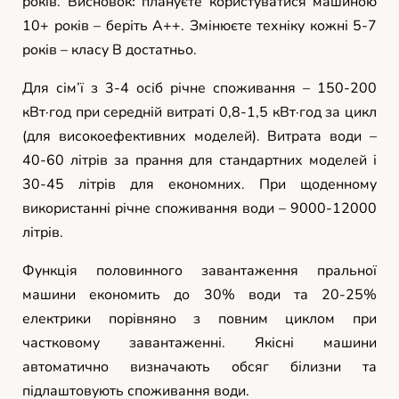
років. Висновок
:
плануєте користуватися машиною
10+ років – беріть A++. Змінюєте техніку кожні 5-7
років – класу B достатньо.
Для сім’ї з 3-4 осіб річне споживання – 150-200
кВт·год при середній витраті 0,8-1,5 кВт·год за цикл
(для високоефективних моделей). Витрата води –
40-60 літрів за прання для стандартних моделей і
30-45 літрів для економних. При щоденному
використанні річне споживання води – 9000-12000
літрів.
Функція половинного завантаження пральної
машини економить до 30% води та 20-25%
електрики порівняно з повним циклом при
частковому завантаженні. Якісні машини
автоматично визначають обсяг білизни та
підлаштовують споживання води.