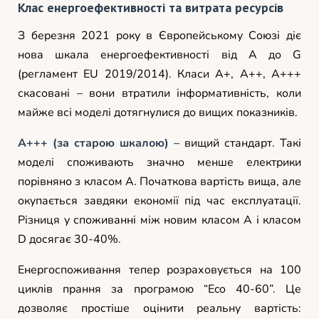
Клас енергоефективності та витрата ресурсів
З березня 2021 року в Європейському Союзі діє
нова шкала енергоефективності від A до G
(регламент EU 2019/2014). Класи A+, A++, A+++
скасовані – вони втратили інформативність, коли
майже всі моделі дотягнулися до вищих показників.
A+++ (за старою шкалою)
– вищий стандарт. Такі
моделі споживають значно менше електрики
порівняно з класом А. Початкова вартість вища, але
окупається завдяки економії під час експлуатації.
Різниця у споживанні між новим класом A і класом
D досягає 30-40%.
Енергоспоживання тепер розраховується на 100
циклів прання за програмою “Eco 40-60”. Це
дозволяє простіше оцінити реальну вартість: