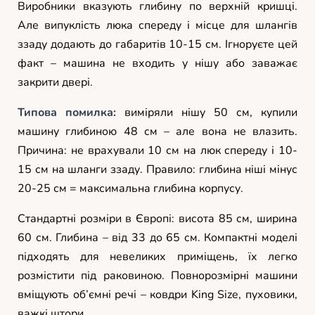
Виробники вказують глибину по верхній кришці.
Але випуклість люка спереду і місце для шлангів
ззаду додають до габаритів 10-15 см. Ігноруєте цей
факт – машина не входить у нішу або заважає
закрити двері.
Типова помилка:
виміряли нішу 50 см, купили
машину глибиною 48 см – але вона не влазить.
Причина: не врахували 10 см на люк спереду і 10-
15 см на шланги ззаду. Правило: глибина ніші мінус
20-25 см = максимальна глибина корпусу.
Стандартні розміри в Європі: висота 85 см, ширина
60 см. Глибина – від 33 до 65 см. Компактні моделі
підходять для невеликих приміщень, їх легко
розмістити під раковиною. Повнорозмірні машини
вміщують об’ємні речі – ковдри King Size, пуховики,
важкі штори.