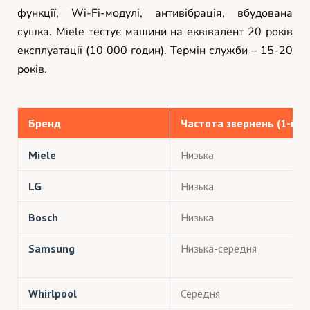
функції, Wi-Fi-модулі, антивібрація, вбудована
сушка. Miele тестує машини на еквівалент 20 років
експлуатації (10 000 годин). Термін служби – 15-20
років.
Бренд
Частота звернень (1-й рі
Miele
Низька
LG
Низька
Bosch
Низька
Samsung
Низька-середня
Whirlpool
Середня