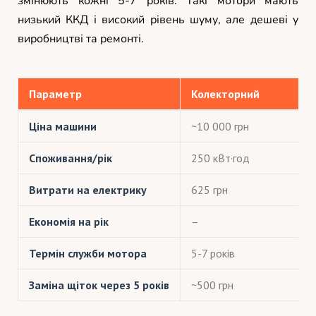
змінюють кожні 5-7 років. Такі мотори мають
низький ККД і високий рівень шуму, але дешеві у
виробництві та ремонті.
Параметр
Колекторний
Ціна машини
~10 000 грн
Споживання/рік
250 кВт·год
Витрати на електрику
625 грн
Економія на рік
–
Термін служби мотора
5-7 років
Заміна щіток через 5 років
~500 грн