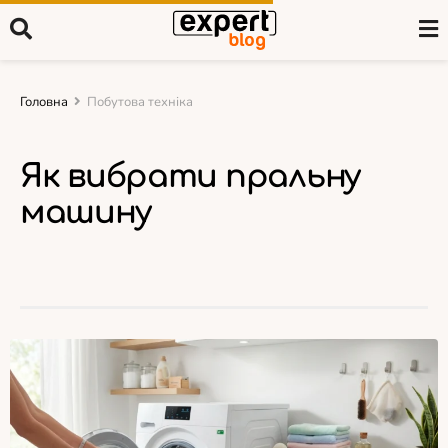
Головна
Побутова техніка
Як вибрати пральну
машину