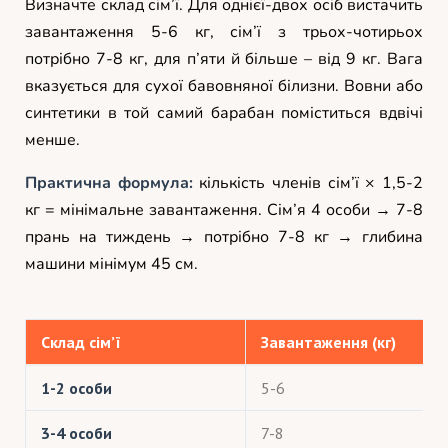
Визначте склад сім’ї. Для однієї-двох осіб вистачить
завантаження 5-6 кг, сім’ї з трьох-чотирьох
потрібно 7-8 кг, для п’яти й більше – від 9 кг. Вага
вказується для сухої бавовняної білизни. Вовни або
синтетики в той самий барабан поміститься вдвічі
менше.
Практична формула:
кількість членів сім’ї × 1,5-2
кг = мінімальне завантаження. Сім’я 4 особи → 7-8
прань на тиждень → потрібно 7-8 кг → глибина
машини мінімум 45 см.
Склад сім’ї
Завантаження (кг)
1-2 особи
5-6
3-4 особи
7-8