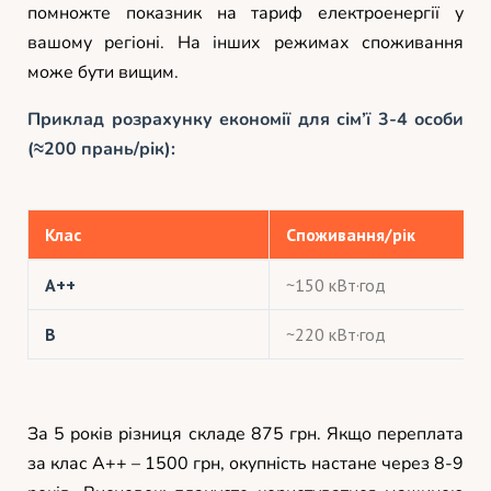
помножте показник на тариф електроенергії у
вашому регіоні. На інших режимах споживання
може бути вищим.
Приклад розрахунку економії для сім’ї 3-4 особи
(≈200 прань/рік):
Клас
Споживання/рік
A++
~150 кВт·год
B
~220 кВт·год
За 5 років різниця складе 875 грн. Якщо переплата
за клас A++ – 1500 грн, окупність настане через 8-9