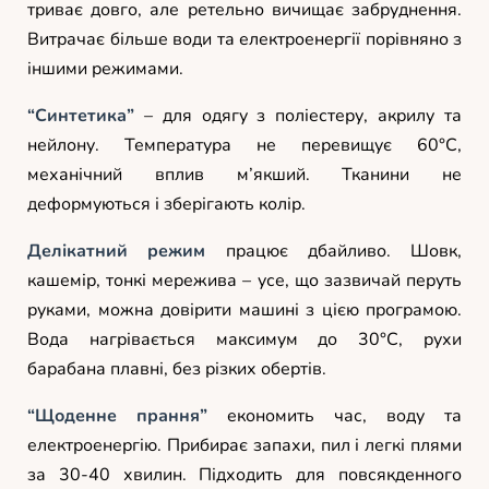
триває довго, але ретельно вичищає забруднення.
Витрачає більше води та електроенергії порівняно з
іншими режимами.
“Синтетика”
– для одягу з поліестеру, акрилу та
нейлону. Температура не перевищує 60°C,
механічний вплив м’якший. Тканини не
деформуються і зберігають колір.
Делікатний режим
працює дбайливо. Шовк,
кашемір, тонкі мережива – усе, що зазвичай перуть
руками, можна довірити машині з цією програмою.
Вода нагрівається максимум до 30°C, рухи
барабана плавні, без різких обертів.
“Щоденне прання”
економить час, воду та
електроенергію. Прибирає запахи, пил і легкі плями
за 30-40 хвилин. Підходить для повсякденного