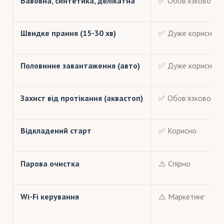
Бавовна, синтетика, делікатна
✅ Обов’язково
Швидке прання (15-30 хв)
✅ Дуже корисно
Половинне завантаження (авто)
✅ Дуже корисно
Захист від протікання (аквастоп)
✅ Обов’язково
Відкладений старт
✅ Корисно
Парова очистка
⚠️ Спірно
Wi-Fi керування
⚠️ Маркетинг