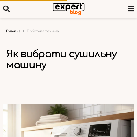
Головна
Побутова техніка
Як вибрати сушильну
машину