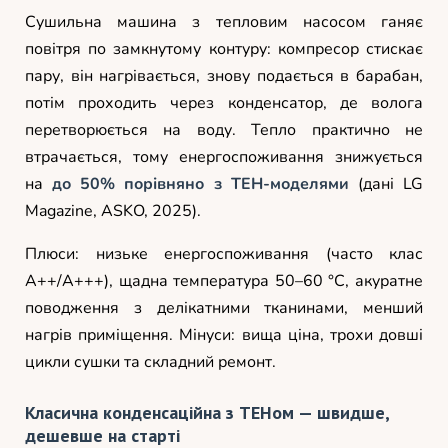
Сушильна машина з тепловим насосом ганяє
повітря по замкнутому контуру: компресор стискає
пару, він нагрівається, знову подається в барабан,
потім проходить через конденсатор, де волога
перетворюється на воду. Тепло практично не
втрачається, тому енергоспоживання знижується
на
до 50% порівняно з ТЕН-моделями
(дані LG
Magazine, ASKO, 2025).
Плюси: низьке енергоспоживання (часто клас
A++/A+++), щадна температура 50–60 °C, акуратне
поводження з делікатними тканинами, менший
нагрів приміщення. Мінуси: вища ціна, трохи довші
цикли сушки та складний ремонт.
Класична конденсаційна з ТЕНом — швидше,
дешевше на старті