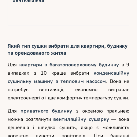
по
ви
на
Який тип сушки вибрати для квартири, будинку
та орендованого житла
Для
квартири в багатоповерховому будинку
в 9
випадках з 10 краще вибрати
конденсаційну
сушильну машину з тепловим насосом
. Вона не
потребує вентиляції, економно витрачає
електроенергію і дає комфортну температуру сушки.
Для
приватного будинку
з окремою пральнею
можна розглянути
вентиляційну сушарку
— вона
дешевша і швидко сушить, якщо є можливість
коректно вивести повітровід. При бажанні