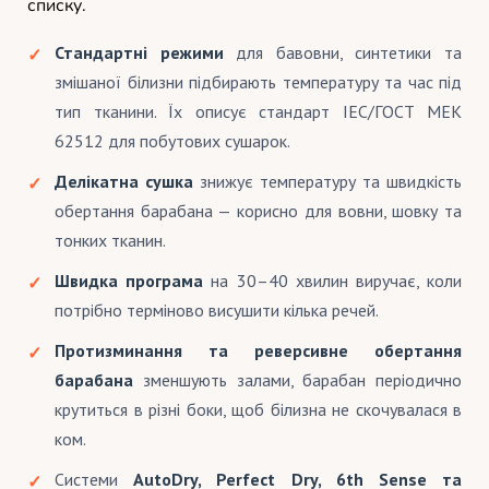
списку.
Стандартні режими
для бавовни, синтетики та
змішаної білизни підбирають температуру та час під
тип тканини. Їх описує стандарт IEC/ГОСТ МЕК
62512 для побутових сушарок.
Делікатна сушка
знижує температуру та швидкість
обертання барабана — корисно для вовни, шовку та
тонких тканин.
Швидка програма
на 30–40 хвилин виручає, коли
потрібно терміново висушити кілька речей.
Протизминання та реверсивне обертання
барабана
зменшують залами, барабан періодично
крутиться в різні боки, щоб білизна не скочувалася в
ком.
Системи
AutoDry, Perfect Dry, 6th Sense та