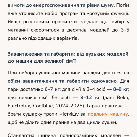
вимоги до енергоспоживання та рівня шуму
. Потім
вже уточнюйте набір програм та «розумні» функції.
Якщо розставити пріоритети заздалегідь, вибір у
магазині скоротиться з десятків моделей до 3–5
реально підходящих варіантів.
Завантаження та габарити: від вузьких моделей
до машин для великої сім’ї
При виборі сушильної машини завжди дивіться на
об’єм завантаження та габарити одночасно
. Для
пари достатньо
6–7 кг
; для сім’ї з 3–4 осіб —
8–9 кг
;
для великої сім’ї 5+ осіб —
9–12 кг
(дані Beko,
Electrolux, Coolblue, 2024-2025). Гарна практика —
брати сушарку трохи місткішу за
пральну машину
,
щоб не ділити одне прання на два цикли сушки.
Стандартна ширина повнорозмірних моделей —