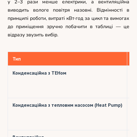
у 2–3 рази менше електрики, а вентиляційна
виводить вологе повітря назовні. Відмінності в
принципі роботи, витраті кВт·год за цикл та вимогах
до приміщення зручно побачити в таблиці — це
відразу звузить вибір.
Тип
П
Конденсаційна з ТЕНом
На
во
зб
Конденсаційна з тепловим насосом (Heat Pump)
За
ко
ви
ко
Вентиляційна
На