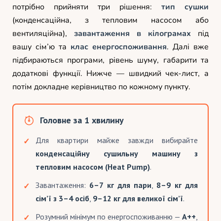
потрібно прийняти три рішення:
тип сушки
(конденсаційна, з тепловим насосом або
вентиляційна),
завантаження в кілограмах
під
вашу сім’ю та
клас енергоспоживання
. Далі вже
підбираються програми, рівень шуму, габарити та
додаткові функції. Нижче — швидкий чек-лист, а
потім докладне керівництво по кожному пункту.
Головне за 1 хвилину
Для квартири майже завжди вибирайте
конденсаційну сушильну машину з
тепловим насосом (Heat Pump)
.
Завантаження:
6–7 кг для пари
,
8–9 кг для
сім’ї з 3–4 осіб
,
9–12 кг для великої сім’ї
.
Розумний мінімум по енергоспоживанню —
A++
,