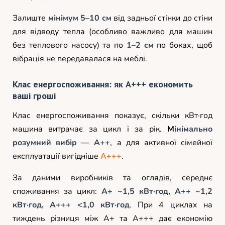
Залиште
мінімум 5–10 см
від задньої стінки до стіни
для відводу тепла (особливо важливо для машин
без теплового насосу) та по
1–2 см
по боках, щоб
вібрація не передавалася на меблі.
Клас енергоспоживання: як A+++ економить
ваші гроші
Клас енергоспоживання показує, скільки кВт·год
машина витрачає за цикл і за рік.
М
інімально
розумний вибір — A++
, а для активної сімейної
експлуатації вигідніше
A+++
.
За даними виробників та оглядів, середнє
споживання за цикл:
A+ ~1,5 кВт·год, A++ ~1,2
кВт·год, A+++ <1,0 кВт·год
. При 4 циклах на
тиждень різниця між A+ та A+++ дає економію