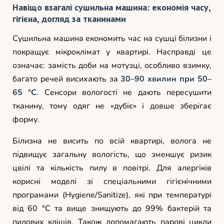
Навіщо взагалі сушильна машина: економія часу,
гігієна, догляд за тканинами
Сушильна машина економить час на сушці білизни і
покращує мікроклімат у квартирі. Насправді це
означає: замість доби на мотузці, особливо взимку,
багато речей висихають за
30–90 хвилин при 50–
65 °C
. Сенсори вологості не дають пересушити
тканину, тому одяг не «дубіє» і довше зберігає
форму.
Білизна не висить по всій квартирі, волога не
підвищує загальну вологість, що зменшує ризик
цвілі та кількість пилу в повітрі. Для алергіків
корисні моделі зі спеціальними гігієнічними
програмами (Hygiene/Sanitize), які при температурі
від 60 °C та вище знищують до 99% бактерій та
пилових кліщів. Також допомагають парові цикли