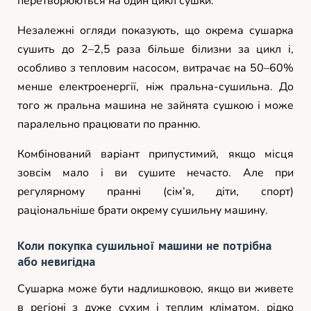
перетворюються на один цикл сушки.
Незалежні огляди показують, що окрема сушарка
сушить до 2–2,5 раза більше білизни за цикл і,
особливо з тепловим насосом, витрачає на 50–60%
менше електроенергії, ніж пральна-сушильна. До
того ж пральна машина не зайнята сушкою і може
паралельно працювати по пранню.
Комбінований варіант припустимий, якщо місця
зовсім мало і ви сушите нечасто. Але при
регулярному пранні (сім’я, діти, спорт)
раціональніше брати окрему сушильну машину.
Коли покупка сушильної машини не потрібна
або невигідна
Сушарка може бути надлишковою, якщо ви живете
в регіоні з дуже сухим і теплим кліматом, рідко