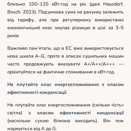
близько 100–120 кВт·год на рік (дані Hausdorf,
Bosch, 2023). Підсумкова сума на рахунку залежить
від тарифу, але при регулярному використанні
економічніший клас окупає різницю в ціні за 3–5
років.
Важливо пам’ятати, що в ЄС вже використовується
нова шкала A–G, проте в описах сушильних машин
часто продовжують вказувати A+/A++/A+++ —
орієнтуйтеся на фактичне споживання в кВт·год.
Не плутайте клас енергоспоживання з класом
ефективності конденсації
Не плутайте клас енергоспоживання (скільки «їсть»
світла) з
класом ефективності конденсації
(наскільки сухою білизна виходить). Він теж
маркується від A до G.