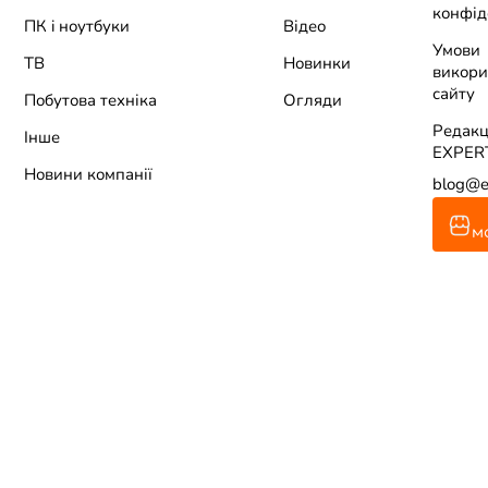
конфід
ПК i ноутбуки
Відео
Умови
ТВ
Новинки
викори
сайту
Побутова техніка
Огляди
Редакц
Інше
EXPER
Новини компанії
blog@e
м