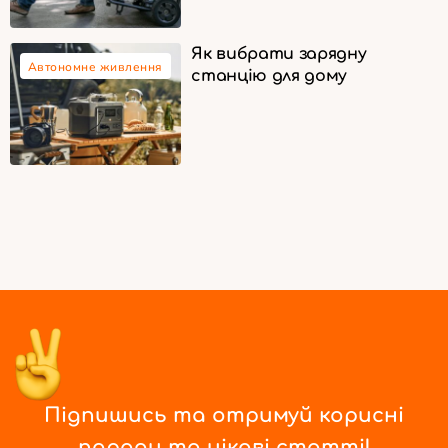
Як вибрати зарядну
Автономне живлення
станцію для дому
Підпишись та отримуй корисні
поради та цікаві статті!