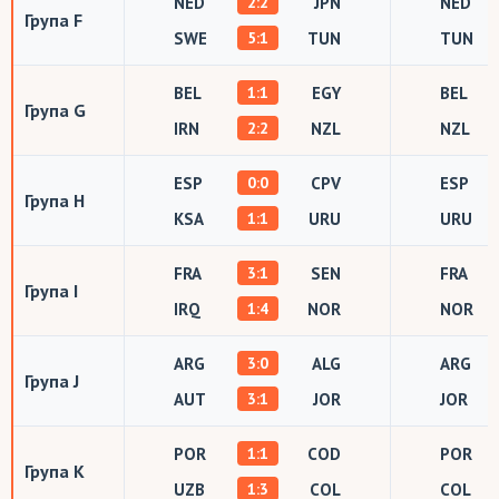
NED
JPN
NED
2:2
Група F
SWE
TUN
TUN
5:1
BEL
EGY
BEL
1:1
Група G
IRN
NZL
NZL
2:2
ESP
CPV
ESP
0:0
Група H
KSA
URU
URU
1:1
FRA
SEN
FRA
3:1
Група I
IRQ
NOR
NOR
1:4
ARG
ALG
ARG
3:0
Група J
AUT
JOR
JOR
3:1
POR
COD
POR
1:1
Група K
UZB
COL
COL
1:3