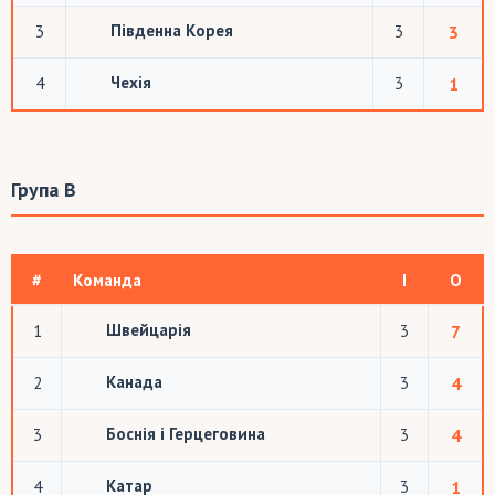
Південна Корея
3
3
3
Чехія
4
3
1
Група B
#
Команда
І
О
Швейцарія
1
3
7
Канада
2
3
4
Боснія і Герцеговина
3
3
4
Катар
4
3
1