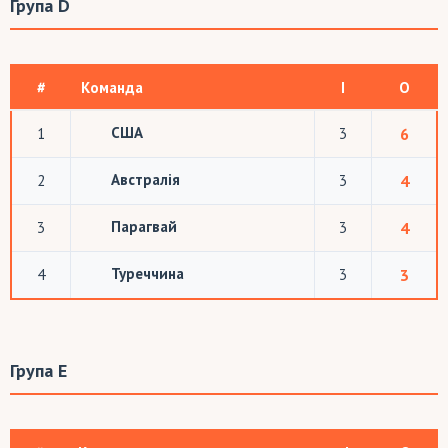
Група D
#
Команда
І
О
США
1
3
6
Австралія
2
3
4
Парагвай
3
3
4
Туреччина
4
3
3
Група E