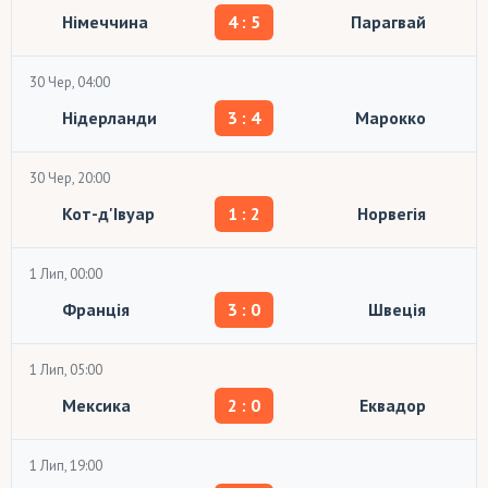
Німеччина
4 : 5
Парагвай
30 Чер, 04:00
Нідерланди
3 : 4
Марокко
30 Чер, 20:00
Кот-д'Івуар
1 : 2
Норвегія
1 Лип, 00:00
Франція
3 : 0
Швеція
1 Лип, 05:00
Мексика
2 : 0
Еквадор
1 Лип, 19:00