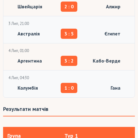
Швейцарія
2 : 0
Алжир
3 Лип, 21:00
Австралія
3 : 5
Єгипет
4 Лип, 01:00
Аргентина
3 : 2
Кабо-Верде
4 Лип, 04:30
Колумбія
1 : 0
Гана
Результати матчів
Група
Тур 1