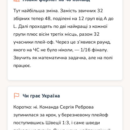
Тут найбільша зміна. Замість звичних 32
збірних тепер 48, поділені на 12 груп від A до
L. Далі проходять по дві найкращі з кожної
групи плюс вісім третіх місць, разом 32
учасники плей-оф. Через це з’явився раунд,
якого на ЧС не було ніколи, — 1/16 фіналу.
Звучить як математична задачка, але на полі
працює.
Чи грає Україна
Коротко: ні. Команда Сергія Реброва
зупинилася за крок, у березневому плейоф
поступившись Швеції 1:3, і саме шведи