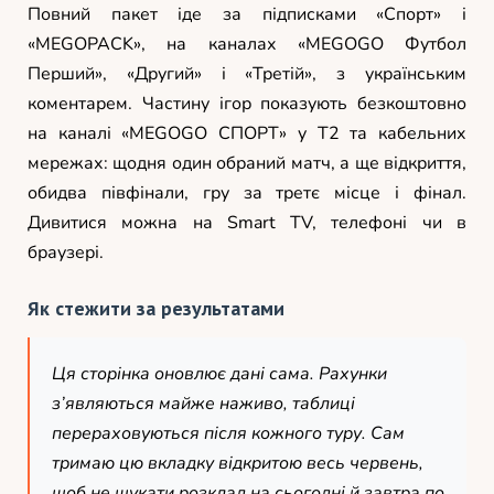
Повний пакет іде за підписками «Спорт» і
«MEGOPACK», на каналах «MEGOGO Футбол
Перший», «Другий» і «Третій», з українським
коментарем. Частину ігор показують безкоштовно
на каналі «MEGOGO СПОРТ» у Т2 та кабельних
мережах: щодня один обраний матч, а ще відкриття,
обидва півфінали, гру за третє місце і фінал.
Дивитися можна на Smart TV, телефоні чи в
браузері.
Як стежити за результатами
Ця сторінка оновлює дані сама. Рахунки
з’являються майже наживо, таблиці
перераховуються після кожного туру. Сам
тримаю цю вкладку відкритою весь червень,
щоб не шукати розклад на сьогодні й завтра по