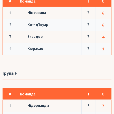
#
Команда
І
О
Німеччина
1
3
6
Кот-д'Івуар
2
3
6
Еквадор
3
3
4
Кюрасао
4
3
1
Група F
#
Команда
І
О
Нідерланди
1
3
7