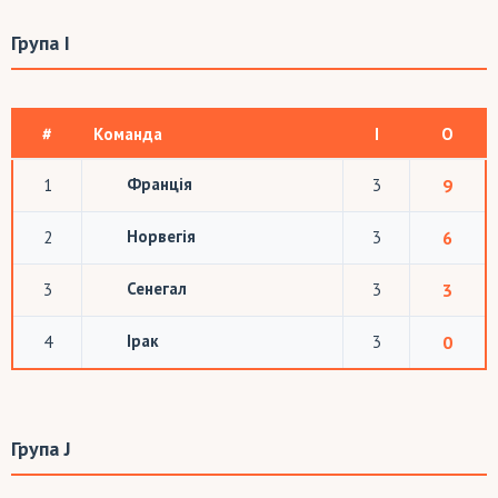
Група I
#
Команда
І
О
Франція
1
3
9
Норвегія
2
3
6
Сенегал
3
3
3
Ірак
4
3
0
Група J