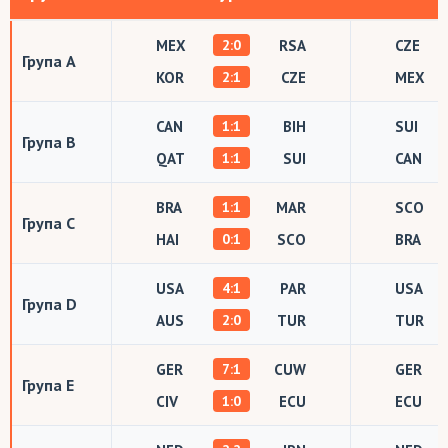
MEX
RSA
CZE
2:0
Група A
KOR
CZE
MEX
2:1
CAN
BIH
SUI
1:1
Група B
QAT
SUI
CAN
1:1
BRA
MAR
SCO
1:1
Група C
HAI
SCO
BRA
0:1
USA
PAR
USA
4:1
Група D
AUS
TUR
TUR
2:0
GER
CUW
GER
7:1
Група E
CIV
ECU
ECU
1:0