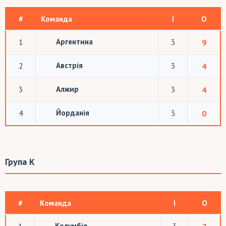
#
Команда
І
О
Аргентина
1
3
9
Австрія
2
3
4
Алжир
3
3
4
Йорданія
4
3
0
Група K
#
Команда
І
О
Колумбія