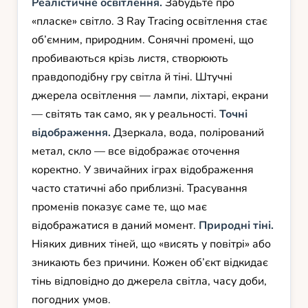
Реалістичне освітлення.
Забудьте про
«пласке» світло. З Ray Tracing освітлення стає
об’ємним, природним. Сонячні промені, що
пробиваються крізь листя, створюють
правдоподібну гру світла й тіні. Штучні
джерела освітлення — лампи, ліхтарі, екрани
— світять так само, як у реальності.
Точні
відображення.
Дзеркала, вода, полірований
метал, скло — все відображає оточення
коректно. У звичайних іграх відображення
часто статичні або приблизні. Трасування
променів показує саме те, що має
відображатися в даний момент.
Природні тіні.
Ніяких дивних тіней, що «висять у повітрі» або
зникають без причини. Кожен об’єкт відкидає
тінь відповідно до джерела світла, часу доби,
погодних умов.