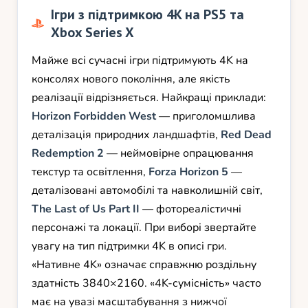
Ігри з підтримкою 4K на PS5 та
Xbox Series X
Майже всі сучасні ігри підтримують 4K на
консолях нового покоління, але якість
реалізації відрізняється. Найкращі приклади:
Horizon Forbidden West
— приголомшлива
деталізація природних ландшафтів,
Red Dead
Redemption 2
— неймовірне опрацювання
текстур та освітлення,
Forza Horizon 5
—
деталізовані автомобілі та навколишній світ,
The Last of Us Part II
— фотореалістичні
персонажі та локації. При виборі звертайте
увагу на тип підтримки 4K в описі гри.
«Нативне 4K» означає справжню роздільну
здатність 3840×2160. «4K-сумісність» часто
має на увазі масштабування з нижчої