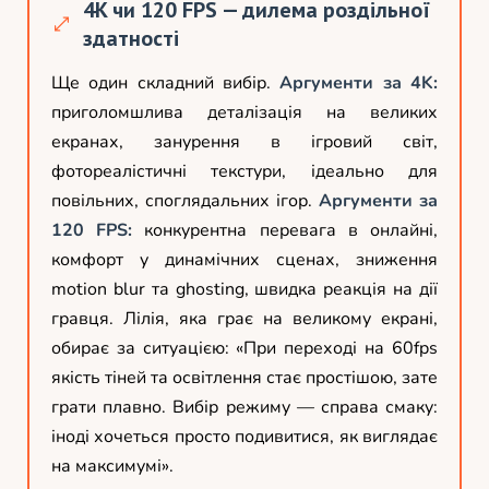
4K чи 120 FPS — дилема роздільної
здатності
Ще один складний вибір.
Аргументи за 4K:
приголомшлива деталізація на великих
екранах, занурення в ігровий світ,
фотореалістичні текстури, ідеально для
повільних, споглядальних ігор.
Аргументи за
120 FPS:
конкурентна перевага в онлайні,
комфорт у динамічних сценах, зниження
motion blur та ghosting, швидка реакція на дії
гравця. Лілія, яка грає на великому екрані,
обирає за ситуацією: «При переході на 60fps
якість тіней та освітлення стає простішою, зате
грати плавно. Вибір режиму — справа смаку:
іноді хочеться просто подивитися, як виглядає
на максимумі».