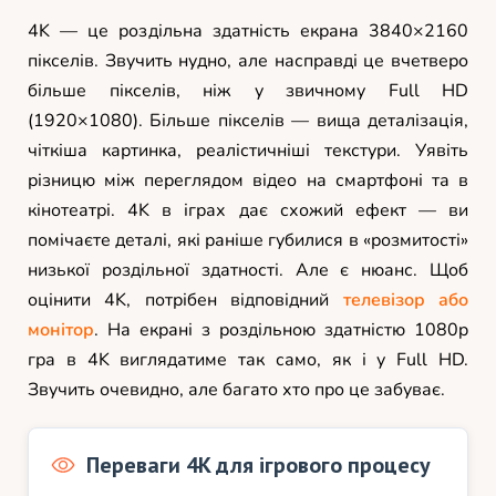
4K — це роздільна здатність екрана 3840×2160
пікселів. Звучить нудно, але насправді це вчетверо
більше пікселів, ніж у звичному Full HD
(1920×1080). Більше пікселів — вища деталізація,
чіткіша картинка, реалістичніші текстури. Уявіть
різницю між переглядом відео на смартфоні та в
кінотеатрі. 4K в іграх дає схожий ефект — ви
помічаєте деталі, які раніше губилися в «розмитості»
низької роздільної здатності. Але є нюанс. Щоб
оцінити 4K, потрібен відповідний
телевізор або
монітор
. На екрані з роздільною здатністю 1080p
гра в 4K виглядатиме так само, як і у Full HD.
Звучить очевидно, але багато хто про це забуває.
Переваги 4K для ігрового процесу