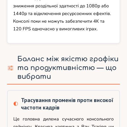
зниження роздільної здатності до 1080p або
1440p та відключення ресурсоємних ефектів.
Консолі поки не можуть забезпечити 4K та
120 FPS одночасно у вимогливих іграх.
Баланс між якістю графіки
та продуктивністю — що
вибрати
Трасування променів проти високої
частоти кадрів
Це головна дилема сучасного консольного
геймінгу. Красива картинка з Ray Tracing чи