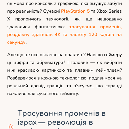
як мова про консоль з графікою, яка змушує забути
про реальність? Сучасні
PlayStation 5
та Xbox Series
X пропонують технології, які ще нещодавно
здавалися фантастикою:
трасування променів,
роздільну здатність 4K та частоту 120 кадрів на
секунду
.
Але що це все означає на практиці? Навіщо геймеру
ці цифри та абревіатури? І головне — як вибрати
між красивою картинкою та плавним геймплеєм?
Розберемося з кожною технологією, подивимося на
реальний досвід гравців та з’ясуємо, що справді
важливо для сучасного геймінгу.
Трасування променів в
іграх — революція в