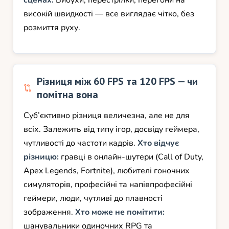
сценах.
Вибухи, перестрілки, перегони на
високій швидкості — все виглядає чітко, без
розмиття руху.
Різниця між 60 FPS та 120 FPS — чи
помітна вона
Суб’єктивно різниця величезна, але не для
всіх. Залежить від типу ігор, досвіду геймера,
чутливості до частоти кадрів.
Хто відчує
різницю:
гравці в онлайн-шутери (Call of Duty,
Apex Legends, Fortnite), любителі гоночних
симуляторів, професійні та напівпрофесійні
геймери, люди, чутливі до плавності
зображення.
Хто може не помітити:
шанувальники одиночних RPG та