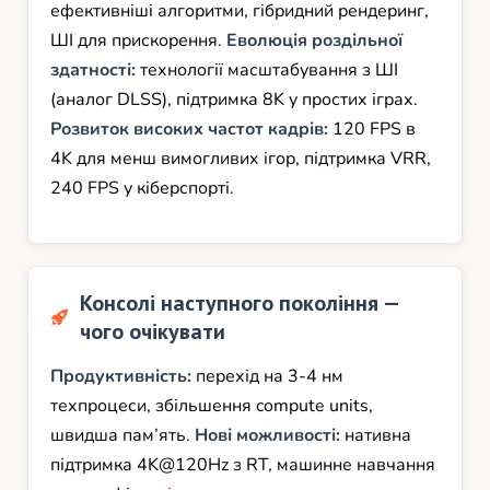
ефективніші алгоритми, гібридний рендеринг,
ШІ для прискорення.
Еволюція роздільної
здатності:
технології масштабування з ШІ
(аналог DLSS), підтримка 8K у простих іграх.
Розвиток високих частот кадрів:
120 FPS в
4K для менш вимогливих ігор, підтримка VRR,
240 FPS у кіберспорті.
Консолі наступного покоління —
чого очікувати
Продуктивність:
перехід на 3-4 нм
техпроцеси, збільшення compute units,
швидша пам’ять.
Нові можливості:
нативна
підтримка 4K@120Hz з RT, машинне навчання