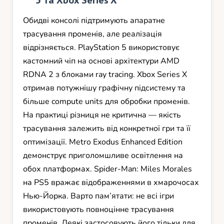
5 та Xbox Series X
Обидві консолі підтримують апаратне
трасування променів, але реалізація
відрізняється. PlayStation 5 використовує
кастомний чіп на основі архітектури AMD
RDNA 2 з блоками ray tracing. Xbox Series X
отримав потужнішу графічну підсистему та
більше compute units для обробки променів.
На практиці різниця не критична — якість
трасування залежить від конкретної гри та її
оптимізації. Metro Exodus Enhanced Edition
демонструє приголомшливе освітлення на
обох платформах. Spider-Man: Miles Morales
на PS5 вражає відображеннями в хмарочосах
Нью-Йорка. Варто пам’ятати: не всі ігри
використовують повноцінне трасування
променів. Деякі застосовують його тільки для