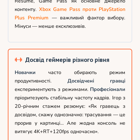
Resume, Game Pass як основне джерело
контенту.
Xbox Game Pass проти PlayStation
Plus Premium
— важливий фактор вибору.
Мінуси — менше ексклюзивів.
Досвід геймерів різного рівня
Новачки
часто обирають режим
продуктивності.
Досвідчені гравці
експериментують з режимами.
Професіонали
пріоритезують стабільну частоту кадрів. Ігор з
20-річним стажем резюмує: «Як гравець з
досвідом, скажу однозначно: трасування — це
прорив у картинці… Але жодна консоль не
витягує 4K+RT+120fps одночасно».