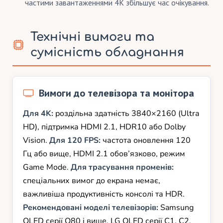
частими завантаженнями 4K збільшує час очікування.
Технічні вимоги та
сумісність обладнання
Вимоги до телевізора та монітора
Для 4K:
роздільна здатність 3840×2160 (Ultra
HD), підтримка HDMI 2.1, HDR10 або Dolby
Vision.
Для 120 FPS:
частота оновлення 120
Гц або вище, HDMI 2.1 обов’язково, режим
Game Mode.
Для трасування променів:
спеціальних вимог до екрана немає,
важливіша продуктивність консолі та HDR.
Рекомендовані моделі телевізорів:
Samsung
QLED серії Q80 і вище, LG OLED серії C1, C2,