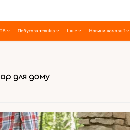
ТВ
Побутова техніка
Інше
Новини компанії
ор для дому