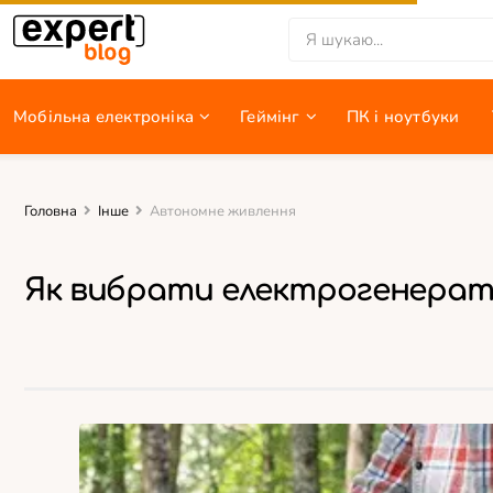
Мобільна електроніка
Геймінг
ПК i ноутбуки
Головна
Інше
Автономне живлення
Як вибрати електрогенерат