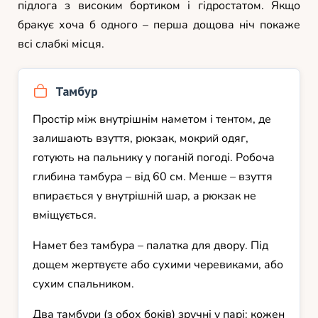
підлога з високим бортиком і гідростатом. Якщо
бракує хоча б одного – перша дощова ніч покаже
всі слабкі місця.
Тамбур
Простір між внутрішнім наметом і тентом, де
залишають взуття, рюкзак, мокрий одяг,
готують на пальнику у поганій погоді. Робоча
глибина тамбура – від 60 см. Менше – взуття
впирається у внутрішній шар, а рюкзак не
вміщується.
Намет без тамбура – палатка для двору. Під
дощем жертвуєте або сухими черевиками, або
сухим спальником.
Два тамбури (з обох боків) зручні у парі: кожен