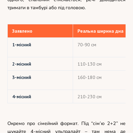
тримати в тамбурі або під головою.
Заявлено
Реальна ширина дна
1-місний
70-90 см
2-місний
110-130 см
3-місний
160-180 см
4-місний
210-230 см
Окремо про сімейний формат. Під “сім’ю 2+2” не
шукайте 4-місний ультралайт – там нема де