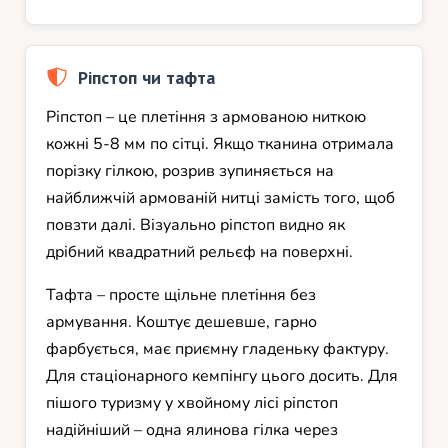
Ріпстоп чи тафта
Ріпстоп – це плетіння з армованою ниткою
кожні 5-8 мм по сітці. Якщо тканина отримала
порізку гілкою, розрив зупиняється на
найближчій армованій нитці замість того, щоб
повзти далі. Візуально ріпстоп видно як
дрібний квадратний рельєф на поверхні.
Тафта – просте щільне плетіння без
армування. Коштує дешевше, гарно
фарбується, має приємну гладеньку фактуру.
Для стаціонарного кемпінгу цього досить. Для
пішого туризму у хвойному лісі ріпстоп
надійніший – одна ялинова гілка через