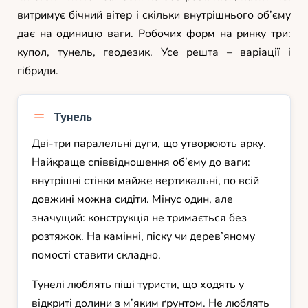
витримує бічний вітер і скільки внутрішнього об’єму
дає на одиницю ваги. Робочих форм на ринку три:
купол, тунель, геодезик. Усе решта – варіації і
гібриди.
Тунель
Дві-три паралельні дуги, що утворюють арку.
Найкраще співвідношення об’єму до ваги:
внутрішні стінки майже вертикальні, по всій
довжині можна сидіти. Мінус один, але
значущий: конструкція не тримається без
розтяжок. На камінні, піску чи дерев’яному
помості ставити складно.
Тунелі люблять піші туристи, що ходять у
відкриті долини з м’яким ґрунтом. Не люблять