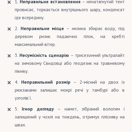
1.
Неправильне встановлення
– ненатягнутий тент
провисає, торкається внутрішнього шару, конденсат
іде всередину.
2.
Неправильне місце
– низина збирає воду, під
деревом ризик падаючих гілок, на хребті
максимальний вітер.
3.
Несумісність сценарію
– трисезонний ультралайт
на зимовому Свидовці або геодезик на травневому
пікніку.
4.
Неправильний розмір
– 2-місний на двох із
рюкзаками залишає мокрі речі у тамбурі або в
узголів’ї.
5.
Ігнор догляду
– намет, зібраний вологим і
залишений у чохлі на тиждень, отримує плісняву на
швах.