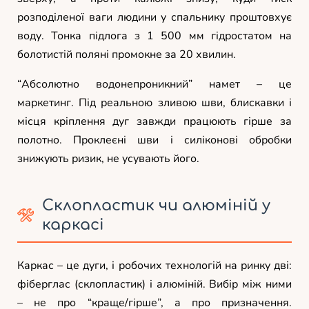
розподіленої ваги людини у спальнику проштовхує
воду. Тонка підлога з 1 500 мм гідростатом на
болотистій поляні промокне за 20 хвилин.
“Абсолютно водонепроникний” намет – це
маркетинг. Під реальною зливою шви, блискавки і
місця кріплення дуг завжди працюють гірше за
полотно. Проклеєні шви і силіконові обробки
знижують ризик, не усувають його.
Склопластик чи алюміній у
каркасі
Каркас – це дуги, і робочих технологій на ринку дві:
фіберглас (склопластик) і алюміній. Вибір між ними
– не про “краще/гірше”, а про призначення.