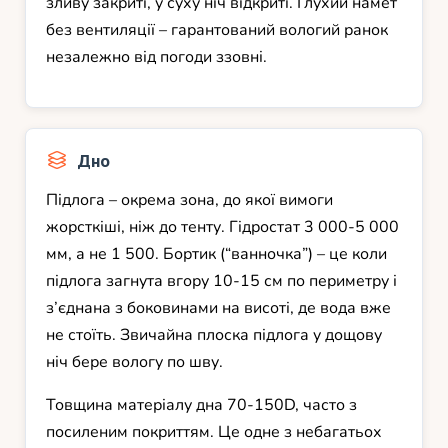
зливу закриті, у суху ніч відкриті. Глухий намет
без вентиляції – гарантований вологий ранок
незалежно від погоди ззовні.
Дно
Підлога – окрема зона, до якої вимоги
жорсткіші, ніж до тенту. Гідростат 3 000-5 000
мм, а не 1 500. Бортик (“ванночка”) – це коли
підлога загнута вгору 10-15 см по периметру і
з’єднана з боковинами на висоті, де вода вже
не стоїть. Звичайна плоска підлога у дощову
ніч бере вологу по шву.
Товщина матеріалу дна 70-150D, часто з
посиленим покриттям. Це одне з небагатьох