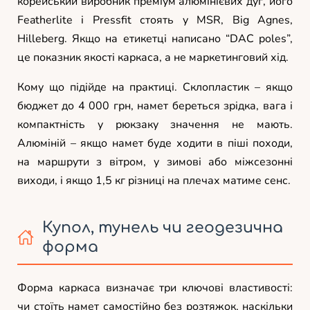
корейський виробник преміум алюмінієвих дуг, його
Featherlite і Pressfit стоять у MSR, Big Agnes,
Hilleberg. Якщо на етикетці написано “DAC poles”,
це показник якості каркаса, а не маркетинговий хід.
Кому що підійде на практиці. Склопластик – якщо
бюджет до 4 000 грн, намет береться зрідка, вага і
компактність у рюкзаку значення не мають.
Алюміній – якщо намет буде ходити в піші походи,
на маршрути з вітром, у зимові або міжсезонні
виходи, і якщо 1,5 кг різниці на плечах матиме сенс.
Купол, тунель чи геодезична
форма
Форма каркаса визначає три ключові властивості:
чи стоїть намет самостійно без розтяжок, наскільки