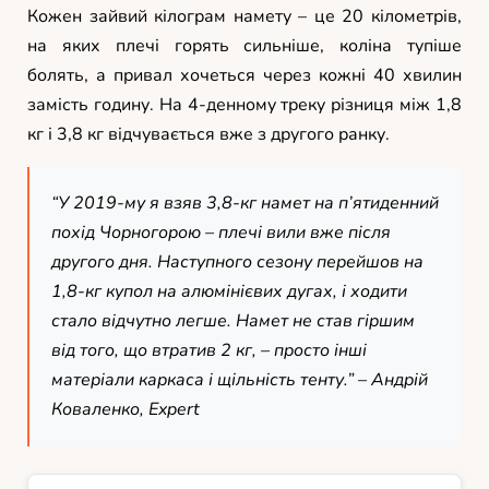
Кожен зайвий кілограм намету – це 20 кілометрів,
на яких плечі горять сильніше, коліна тупіше
болять, а привал хочеться через кожні 40 хвилин
замість годину. На 4-денному треку різниця між 1,8
кг і 3,8 кг відчувається вже з другого ранку.
“У 2019-му я взяв 3,8-кг намет на п’ятиденний
похід Чорногорою – плечі вили вже після
другого дня. Наступного сезону перейшов на
1,8-кг купол на алюмінієвих дугах, і ходити
стало відчутно легше. Намет не став гіршим
від того, що втратив 2 кг, – просто інші
матеріали каркаса і щільність тенту.” – Андрій
Коваленко, Expert