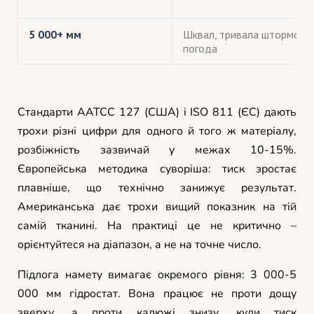
5 000+ мм
Шквал, тривала штормова
погода
Стандарти AATCC 127 (США) і ISO 811 (ЄС) дають
трохи різні цифри для одного й того ж матеріалу,
розбіжність зазвичай у межах 10-15%.
Європейська методика суворіша: тиск зростає
плавніше, що технічно занижує результат.
Американська дає трохи вищий показник на тій
самій тканині. На практиці це не критично –
орієнтуйтеся на діапазон, а не на точне число.
Підлога намету вимагає окремого рівня: 3 000-5
000 мм гідростат. Вона працює не проти дощу
зверху, а проти калюжі знизу, куди тиск