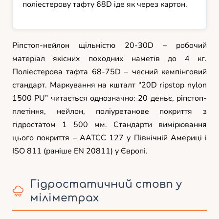
поліестерову тафту 68D іде як через картон.
Ріпстоп-нейлон щільністю 20-30D – робочий
матеріал якісних походних наметів до 4 кг.
Поліестерова тафта 68-75D – чесний кемпінговий
стандарт. Маркування на кшталт “20D ripstop nylon
1500 PU” читається однозначно: 20 деньє, ріпстоп-
плетіння, нейлон, поліуретанове покриття з
гідростатом 1 500 мм. Стандарти вимірювання
цього покриття – AATCC 127 у Північній Америці і
ISO 811 (раніше EN 20811) у Європі.
Гідростатичний стовп у
міліметрах