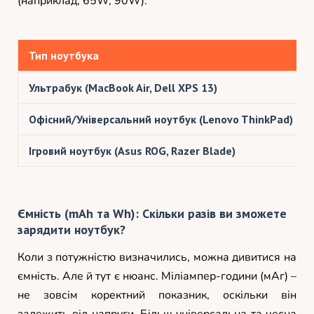
(наприклад, 65W, 90W).
Тип ноутбука
Ультрабук (MacBook Air, Dell XPS 13)
Офісний/Універсальний ноутбук (Lenovo ThinkPad)
Ігровий ноутбук (Asus ROG, Razer Blade)
Ємність (mAh та Wh): Скільки разів ви зможете
зарядити ноутбук?
Коли з потужністю визначились, можна дивитися на
ємність. Але й тут є нюанс. Міліампер-години (мАг) –
не зовсім коректний показник, оскільки він
залежить від напруги. Більш універсальна та чесна