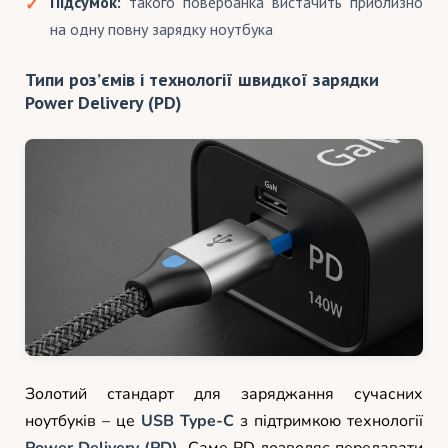
Підсумок:
такого повербанка вистачить приблизно
на одну повну зарядку ноутбука
Типи роз’ємів і технології швидкої зарядки
Power Delivery (PD)
Золотий стандарт для заряджання сучасних
ноутбуків – це
USB Type-C
з підтримкою технології
Power Delivery (PD)
. Саме PD дозволяє передавати