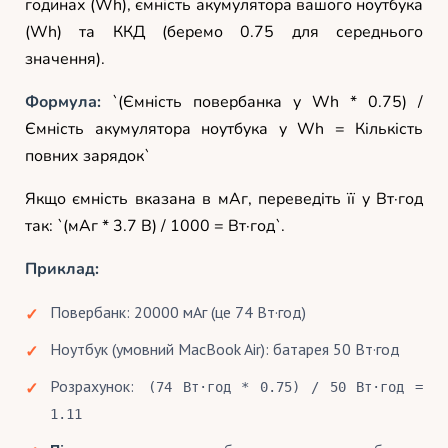
годинах (Wh), ємність акумулятора вашого ноутбука
(Wh) та ККД (беремо 0.75 для середнього
значення).
Формула:
`(Ємність повербанка у Wh * 0.75) /
Ємність акумулятора ноутбука у Wh = Кількість
повних зарядок`
Якщо ємність вказана в мАг, переведіть її у Вт·год
так: `(мАг * 3.7 В) / 1000 = Вт·год`.
Приклад:
Повербанк: 20000 мАг (це 74 Вт·год)
Ноутбук (умовний MacBook Air): батарея 50 Вт·год
Розрахунок:
(74 Вт·год * 0.75) / 50 Вт·год =
1.11