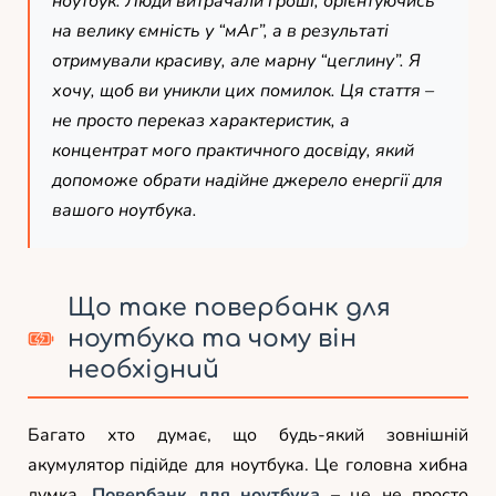
ноутбук. Люди витрачали гроші, орієнтуючись
на велику ємність у “мАг”, а в результаті
отримували красиву, але марну “цеглину”. Я
хочу, щоб ви уникли цих помилок. Ця стаття –
не просто переказ характеристик, а
концентрат мого практичного досвіду, який
допоможе обрати надійне джерело енергії для
вашого ноутбука.
Що таке повербанк для
ноутбука та чому він
необхідний
Багато хто думає, що будь-який зовнішній
акумулятор підійде для ноутбука. Це головна хибна
думка.
Повербанк для ноутбука
– це не просто