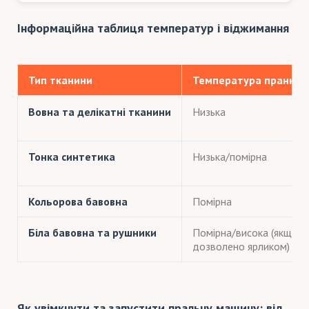
Інформаційна таблиця температур і віджимання
Тип тканини
Температура прання
Вовна та делікатні тканини
Низька
Тонка синтетика
Низька/помірна
Кольорова бавовна
Помірна
Біла бавовна та рушники
Помірна/висока (якщо
дозволено ярликом)
Як увімкнути та запустити пральну машину: від