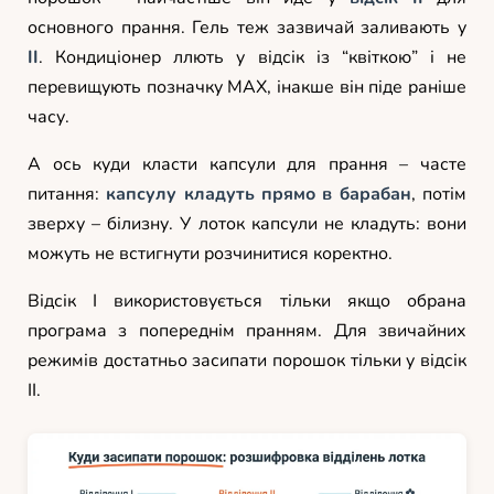
основного прання. Гель теж зазвичай заливають у
II
. Кондиціонер ллють у відсік із “квіткою” і не
перевищують позначку MAX, інакше він піде раніше
часу.
А ось куди класти капсули для прання – часте
питання:
капсулу кладуть прямо в барабан
, потім
зверху – білизну. У лоток капсули не кладуть: вони
можуть не встигнути розчинитися коректно.
Відсік I використовується тільки якщо обрана
програма з попереднім пранням. Для звичайних
режимів достатньо засипати порошок тільки у відсік
II.