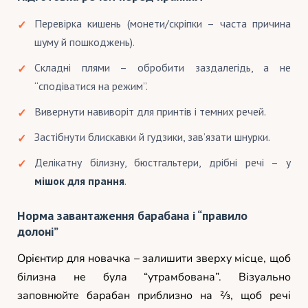
Перевірка кишень (монети/скріпки – часта причина
шуму й пошкоджень).
Складні плями – обробити заздалегідь, а не
“сподіватися на режим”.
Вивернути навиворіт для принтів і темних речей.
Застібнути блискавки й гудзики, зав’язати шнурки.
Делікатну білизну, бюстгальтери, дрібні речі – у
мішок для прання
.
Норма завантаження барабана і “правило
долоні”
Орієнтир для новачка – залишити зверху місце, щоб
білизна не була “утрамбована”. Візуально
заповнюйте барабан приблизно на 2⁄3, щоб речі