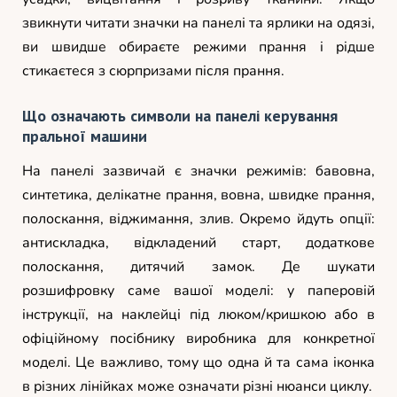
звикнути читати значки на панелі та ярлики на одязі,
ви швидше обираєте режими прання і рідше
стикаєтеся з сюрпризами після прання.
Що означають символи на панелі керування
пральної машини
На панелі зазвичай є значки режимів: бавовна,
синтетика, делікатне прання, вовна, швидке прання,
полоскання, віджимання, злив. Окремо йдуть опції:
антискладка, відкладений старт, додаткове
полоскання, дитячий замок. Де шукати
розшифровку саме вашої моделі: у паперовій
інструкції, на наклейці під люком/кришкою або в
офіційному посібнику виробника для конкретної
моделі. Це важливо, тому що одна й та сама іконка
в різних лінійках може означати різні нюанси циклу.