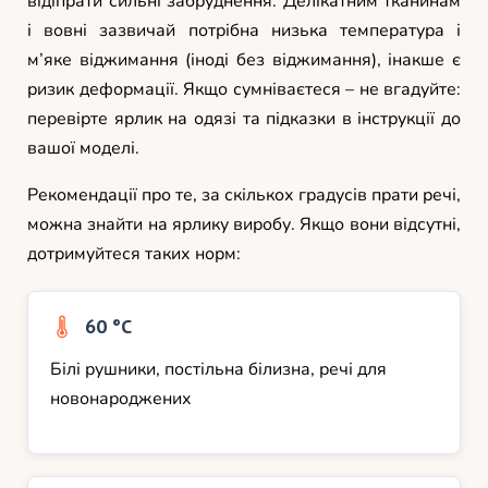
відіпрати сильні забруднення. Делікатним тканинам
і вовні зазвичай потрібна низька температура і
м’яке віджимання (іноді без віджимання), інакше є
ризик деформації. Якщо сумніваєтеся – не вгадуйте:
перевірте ярлик на одязі та підказки в інструкції до
вашої моделі.
Рекомендації про те, за скількох градусів прати речі,
можна знайти на ярлику виробу. Якщо вони відсутні,
дотримуйтеся таких норм:
60 °С
Білі рушники, постільна білизна, речі для
новонароджених