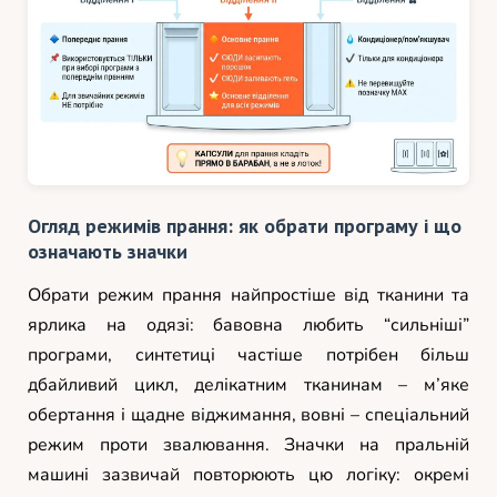
Огляд режимів прання: як обрати програму і що
означають значки
Обрати режим прання найпростіше від тканини та
ярлика на одязі: бавовна любить “сильніші”
програми, синтетиці частіше потрібен більш
дбайливий цикл, делікатним тканинам – м’яке
обертання і щадне віджимання, вовні – спеціальний
режим проти звалювання. Значки на пральній
машині зазвичай повторюють цю логіку: окремі