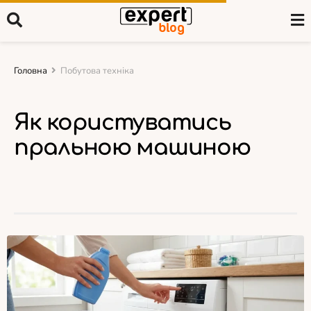
Головна
Побутова техніка
Як користуватись
пральною машиною