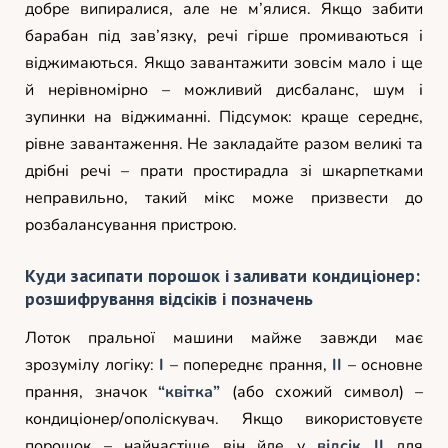
добре випиралися, але не м’ялися. Якщо забити
барабан під зав’язку, речі гірше промиваються і
віджимаються. Якщо завантажити зовсім мало і ще
й нерівномірно – можливий дисбаланс, шум і
зупинки на віджиманні. Підсумок: краще середнє,
рівне завантаження. Не закладайте разом великі та
дрібні речі – прати простирадла зі шкарпетками
неправильно, такий мікс може призвести до
розбалансування пристрою.
Куди засипати порошок і заливати кондиціонер:
розшифрування відсіків і позначень
Лоток пральної машини майже завжди має
зрозумілу логіку:
I
– попереднє прання,
II
– основне
прання, значок
“квітка”
(або схожий символ) –
кондиціонер/ополіскувач. Якщо використовуєте
порошок – найчастіше він йде у
відсік II
для