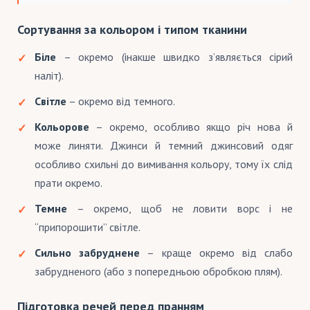
Сортування за кольором і типом тканини
Біле
– окремо (інакше швидко з’являється сірий
наліт).
Світле
– окремо від темного.
Кольорове
– окремо, особливо якщо річ нова й
може линяти. Джинси й темний джинсовий одяг
особливо схильні до вимивання кольору, тому їх слід
прати окремо.
Темне
– окремо, щоб не ловити ворс і не
“припорошити” світле.
Сильно забруднене
– краще окремо від слабо
забрудненого (або з попередньою обробкою плям).
Підготовка речей перед пранням