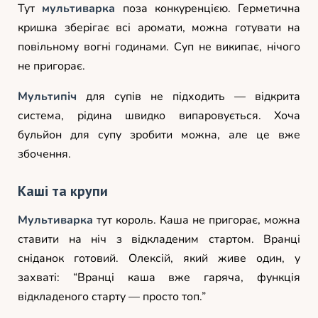
Тут
мультиварка
поза конкуренцією. Герметична
кришка зберігає всі аромати, можна готувати на
повільному вогні годинами. Суп не википає, нічого
не пригорає.
Мультипіч
для супів не підходить — відкрита
система, рідина швидко випаровується. Хоча
бульйон для супу зробити можна, але це вже
збочення.
Каші та крупи
Мультиварка
тут король. Каша не пригорає, можна
ставити на ніч з відкладеним стартом. Вранці
сніданок готовий. Олексій, який живе один, у
захваті: “Вранці каша вже гаряча, функція
відкладеного старту — просто топ.”