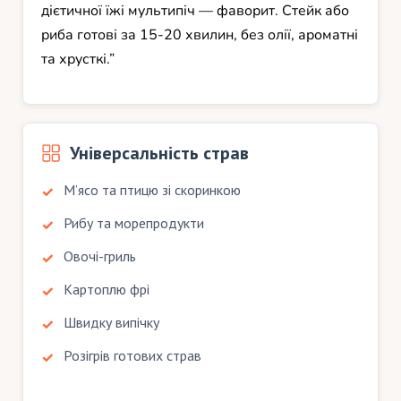
дієтичної їжі мультипіч — фаворит. Стейк або
риба готові за 15-20 хвилин, без олії, ароматні
та хрусткі.”
Універсальність страв
М’ясо та птицю зі скоринкою
Рибу та морепродукти
Овочі-гриль
Картоплю фрі
Швидку випічку
Розігрів готових страв