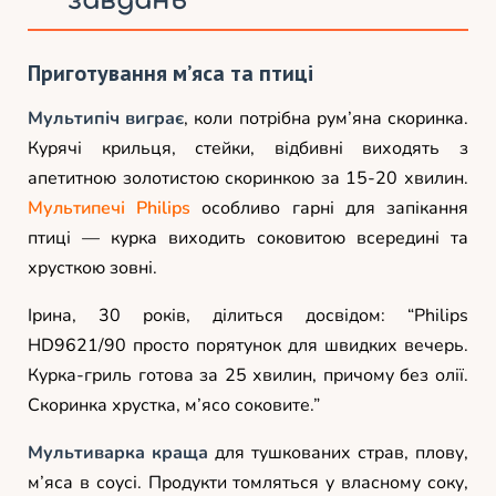
завдань
Приготування м’яса та птиці
Мультипіч виграє
, коли потрібна рум’яна скоринка.
Курячі крильця, стейки, відбивні виходять з
апетитною золотистою скоринкою за 15-20 хвилин.
Мультипечі Philips
особливо гарні для запікання
птиці — курка виходить соковитою всередині та
хрусткою зовні.
Ірина, 30 років, ділиться досвідом: “Philips
HD9621/90 просто порятунок для швидких вечерь.
Курка-гриль готова за 25 хвилин, причому без олії.
Скоринка хрустка, м’ясо соковите.”
Мультиварка краща
для тушкованих страв, плову,
м’яса в соусі. Продукти томляться у власному соку,