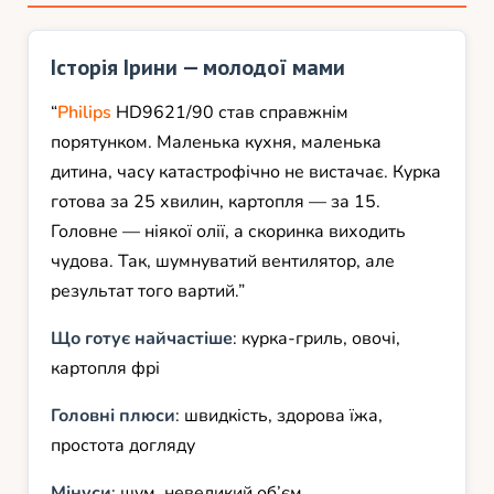
Історія Ірини — молодої мами
“
Philips
HD9621/90 став справжнім
порятунком. Маленька кухня, маленька
дитина, часу катастрофічно не вистачає. Курка
готова за 25 хвилин, картопля — за 15.
Головне — ніякої олії, а скоринка виходить
чудова. Так, шумнуватий вентилятор, але
результат того вартий.”
Що готує найчастіше
: курка-гриль, овочі,
картопля фрі
Головні плюси
: швидкість, здорова їжа,
простота догляду
Мінуси
: шум, невеликий об’єм