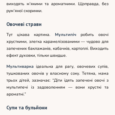
виходять м’якими та ароматними. Щоправда, без
рум’яної скоринки.
Овочеві страви
Тут цікава картина.
Мультипіч
робить овочі
хрусткими, злегка карамелізованими — чудово для
запечених баклажанів, кабачків, картоплі. Виходить
ефект духовки, тільки швидше.
Мультиварка
ідеальна для рагу, овочевих супів,
тушкованих овочів у власному соку. Тетяна, мама
трьох дітей, зазначає: “Діти їдять запечені овочі з
мультипечі із задоволенням — вони хрусткі та
ароматні.”
Супи та бульйони