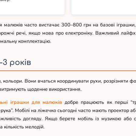
Для малюків часто вистачає 300–800 грн на базові іграшк
орожчі речі, якщо мова про електроніку. Важливий лайфх
ормальну комплектацію.
-3 років
уки, кольори. Вони вчаться координувати рухи, розрізняти 
о витримують щоденне використання.
льні іграшки для малюків
добре працюють як перші “тр
ука”. Мобілі на ліжечко сьогодні часто мають проектор або
можливість догляду. Якщо берете мобіль із музикою або 
 кількість мелодій.