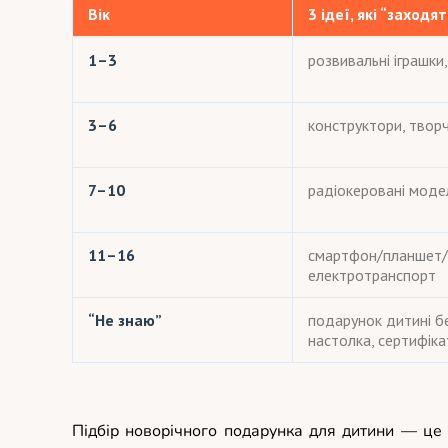
Вік
3 ідеї, які “заход
1–3
розвивальні іграшки
3–6
конструктори, творчі
7–10
радіокеровані модел
11–16
смартфон/планшет/н
електротранспорт
“Не знаю”
подарунок дитині б
настолка, сертифіка
Підбір новорічного подарунка для дитини — це