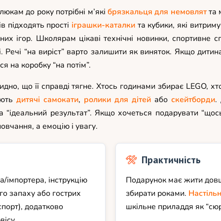
юкам до року потрібні м’які
брязкальця для немовлят
та 
ів підходять прості
іграшки-каталки
та кубики, які витрим
их ігор. Школярам цікаві технічні новинки, спортивне спо
бі. Речі “на виріст” варто залишити як виняток. Якщо дит
я на коробку “на потім”.
но, що її справді тягне. Хтось годинами збирає LEGO, хто
юють
дитячі самокати
,
ролики для дітей
або
скейтборди
.
за “ідеальний результат”. Якщо хочеться подарувати “щос
овчання, а емоцію і увагу.
Практичність
а/імпортера, інструкцію
Подарунок має жити довш
ого запаху або гострих
збирати роками.
Настільн
спорт), додатково
шкільне приладдя як “сюр
вісу.