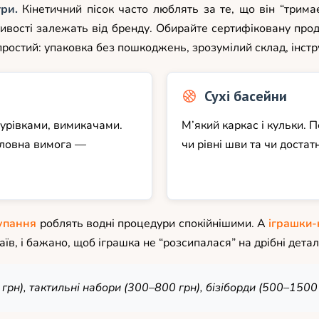
ри.
Кінетичний пісок часто люблять за те, що він “трима
тивості залежать від бренду. Обирайте сертифіковану прод
простий: упаковка без пошкоджень, зрозумілий склад, інстру
Сухі басейни
урівками, вимикачами.
М’який каркас і кульки. 
оловна вимога —
чи рівні шви та чи доста
упання
роблять водні процедури спокійнішими. А
іграшки-
раїв, і бажано, щоб іграшка не “розсипалася” на дрібні дета
рн), тактильні набори (300–800 грн), бізіборди (500–1500 