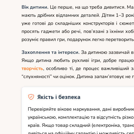
Вік дитини.
Це перше, на що треба дивитися. Мал
мають дрібних відламних деталей. Дітям 1–3 рок
уже готові до складніших конструкторів і сюжетн
просять гаджети або речі, пов’язані з їхніми хо
розуміє правил гри, подарунок легко перетворитьс
Захоплення та інтереси.
За дитиною зазвичай вид
Якщо дитина любить рухливі ігри, добре прац
творчість
, особливо ті, де процес важливіший 
“слухняності” чи оцінок. Дитина запам’ятовує не п
Якість і безпека
Перевіряйте вікове маркування, дані виробник
українською, комплектацію та відсутність різк
країв. Якщо товар складний (електроніка, тран
дивіться на офіційну гарантію і можливість сер