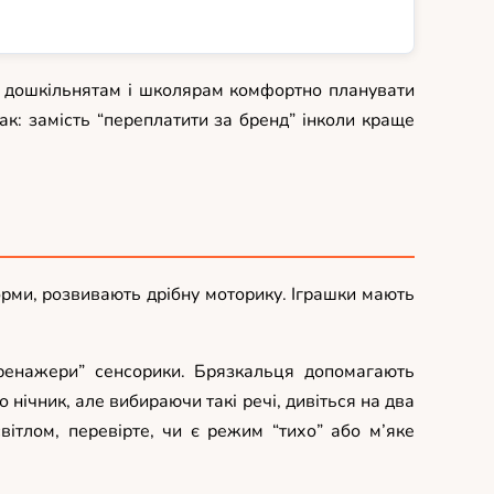
и, дошкільнятам і школярам комфортно планувати
ак: замість “переплатити за бренд” інколи краще
форми, розвивають дрібну моторику. Іграшки мають
енажери” сенсорики. Брязкальця допомагають
 нічник, але вибираючи такі речі, дивіться на два
світлом, перевірте, чи є режим “тихо” або м’яке