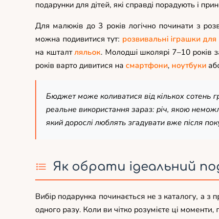
подарунки для дітей, які справді порадують і прине
Для малюків до 3 років логічно починати з розв
можна подивитися тут:
розвивальні іграшки для
на кшталт
ляльок
. Молодші школярі 7–10 років 
років варто дивитися на
смартфони
,
ноутбуки
аб
Бюджет може коливатися від кількох сотень гр
реальне використання зараз: річ, якою немож
який дорослі люблять згадувати вже після поку
Як обрати ідеальний по
Вибір подарунка починається не з каталогу, а з п
одного разу. Коли ви чітко розумієте ці моменти,