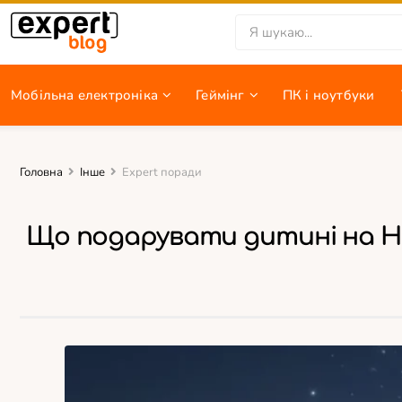
Мобільна електроніка
Геймінг
ПК i ноутбуки
Головна
Інше
Expert поради
Що подарувати дитині на Н