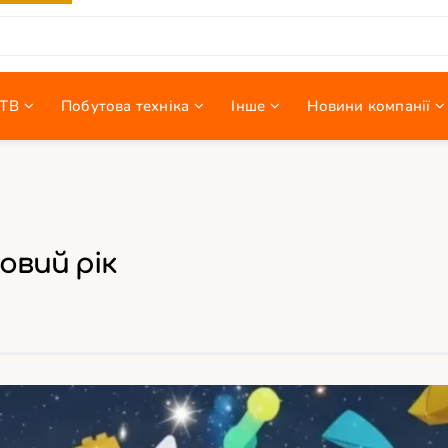
ТВ
Побутова техніка
Інше
Новини компанії
овий рік