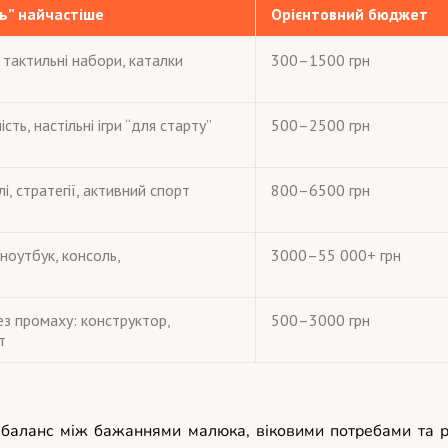
ять” найчастіше
Орієнтовний бюджет
, тактильні набори, каталки
300–1500 грн
сть, настільні ігри “для старту”
500–2500 грн
і, стратегії, активний спорт
800–6500 грн
оутбук, консоль,
3000–55 000+ грн
ез промаху: конструктор,
500–3000 грн
т
 баланс між бажаннями малюка, віковими потребами та 