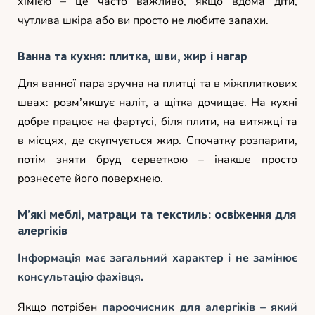
хімією – це часто важливо, якщо вдома діти,
чутлива шкіра або ви просто не любите запахи.
Ванна та кухня: плитка, шви, жир і нагар
Для ванної пара зручна на плитці та в міжплиткових
швах: розм’якшує наліт, а щітка дочищає. На кухні
добре працює на фартусі, біля плити, на витяжці та
в місцях, де скупчується жир. Спочатку розпарити,
потім зняти бруд серветкою – інакше просто
рознесете його поверхнею.
М’які меблі, матраци та текстиль: освіження для
алергіків
Інформація має загальний характер і не замінює
консультацію фахівця.
Якщо потрібен
пароочисник для алергіків – який