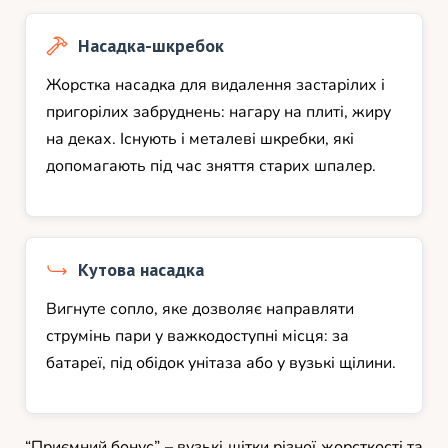
Насадка-шкребок
Жорстка насадка для видалення застарілих і
пригорілих забруднень: нагару на плиті, жиру
на деках. Існують і металеві шкребки, які
допомагають під час зняття старих шпалер.
Кутова насадка
Вигнуте сопло, яке дозволяє направляти
струмінь пари у важкодоступні місця: за
батареї, під обідок унітаза або у вузькі щілини.
“Приємний бонус” – вузькі щітки різної жорсткості та