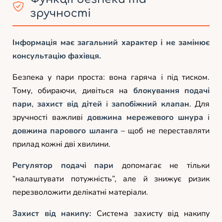
зручності
Інформація має загальний характер і не замінює
консультацію фахівця.
Безпека у пари проста: вона гаряча і під тиском.
Тому, обираючи, дивіться на
блокування подачі
пари
,
захист від дітей
і
запобіжний клапан
. Для
зручності важливі
довжина мережевого шнура
і
довжина парового шланга
– щоб не переставляти
прилад кожні дві хвилини.
Регулятор подачі пари
допомагає не тільки
“налаштувати потужність”, але й знижує ризик
перезволожити делікатні матеріали.
Захист від накипу:
Система захисту від накипу