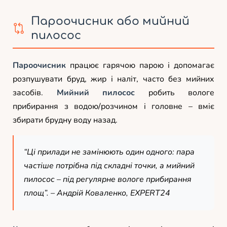
Пароочисник або мийний
пилосос
Пароочисник
працює гарячою парою і допомагає
розпушувати бруд, жир і наліт, часто без мийних
засобів.
Мийний пилосос
робить вологе
прибирання з водою/розчином і головне – вміє
збирати брудну воду назад.
“Ці прилади не замінюють один одного: пара
частіше потрібна під складні точки, а мийний
пилосос – під регулярне вологе прибирання
площ”. –
Андрій Коваленко, EXPERT24