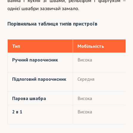
ванна і кухня зі швами, рельєфом і фартухом –
однієї швабри зазвичай замало.
Порівняльна таблиця типів пристроїв
Тип
Мобільність
Ручний пароочисник
Висока
Підлоговий пароочисник
Середня
Парова швабра
Висока
2 в 1
Висока